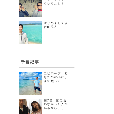
ーションってど
ういうこと？
はじめまして＠
吉田雅人
新着記事
エピローグ あ
なたの95%は、
まだ眠って…
第7章 間に合
わなかった人が
いるから、伝…