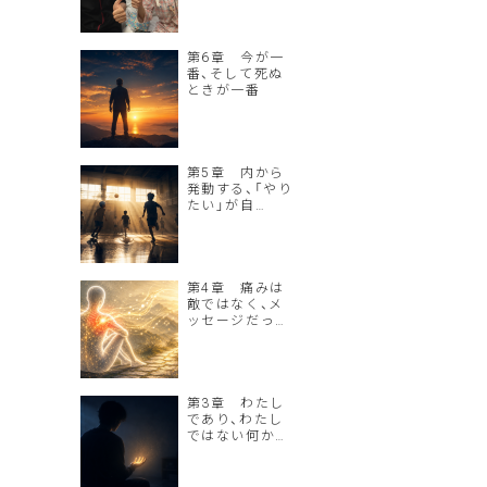
第6章 今が一
番、そして死ぬ
ときが一番
第5章 内から
発動する、「やり
たい」が自…
第4章 痛みは
敵ではなく、メ
ッセージだっ…
第3章 わたし
であり、わたし
ではない何か…