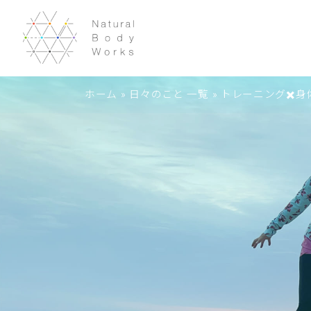
ホーム
»
日々のこと 一覧
»
トレーニング✖️身