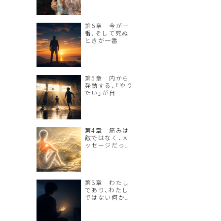
第6章 今が一
番、そして死ぬ
ときが一番
第5章 内から
発動する、「やり
たい」が自…
第4章 痛みは
敵ではなく、メ
ッセージだっ…
第3章 わたし
であり、わたし
ではない何か…