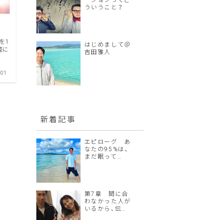
ーションってど
ういうこと？
を1
はじめまして＠
整に
吉田雅人
.01
新着記事
エピローグ あ
なたの95%は、
まだ眠って…
第7章 間に合
わなかった人が
いるから、伝…