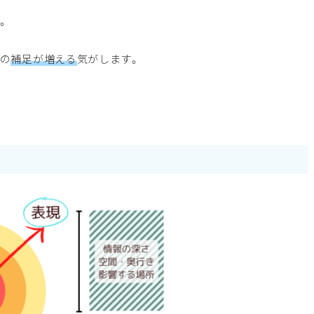
。
かの
補足が増える
気がします。