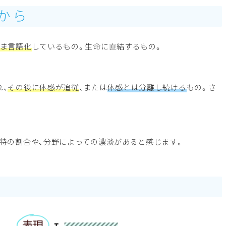
考から
ま言語化
しているもの。生命に直結するもの。
れ、
その後に体感が追従
、または
体感とは分離し続ける
もの。さ
特の割合や、分野によっての濃淡があると感じます。