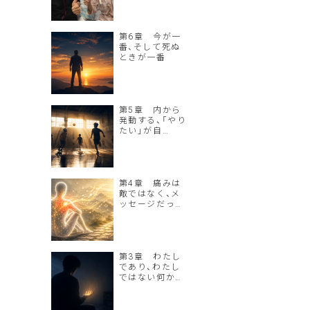
第6章 今が一
番、そして死ぬ
ときが一番
第5章 内から
発動する、「やり
たい」が自…
第4章 痛みは
敵ではなく、メ
ッセージだっ…
第3章 わたし
であり、わたし
ではない何か…