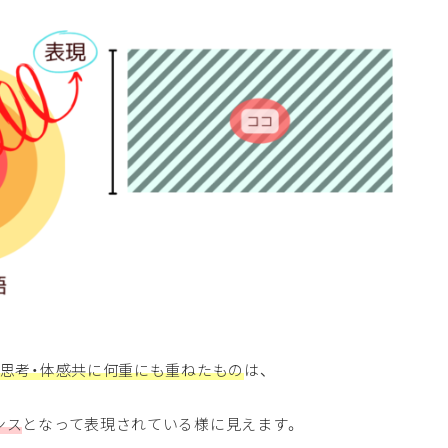
思考・体感共に何重にも重ねたもの
は、
ンス
となって表現されている様に見えます。