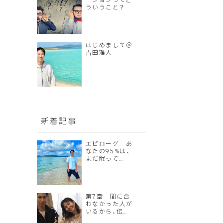
ーションってど
ういうこと？
はじめまして＠
吉田雅人
新着記事
エピローグ あ
なたの95%は、
まだ眠って…
第7章 間に合
わなかった人が
いるから、伝…