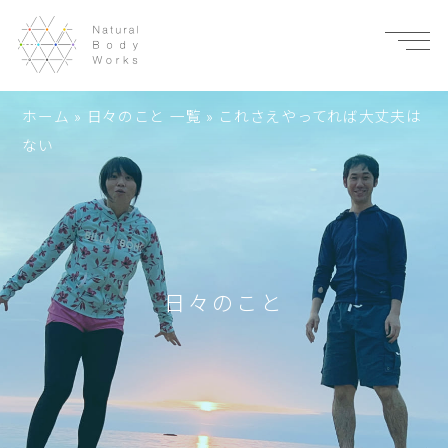
ホーム
»
日々のこと 一覧
»
これさえやってれば大丈夫は
ない
日々のこと