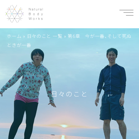
ホーム
»
日々のこと 一覧
»
第6章 今が一番、そして死ぬ
ときが一番
日々のこと